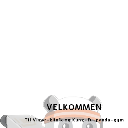
VELKOMMEN
Til Vigør-klinik og Kung-fu-panda-gym